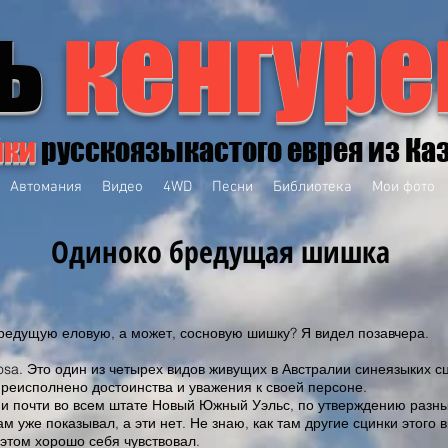
ь
кенгуре
йки
русскоязыкастого еврея из Ка
Автомания
Видео
4WD
Песни
Библиотека
Мои фото
Одиноко бредущая шишка
редущую еловую, а может, сосновую шишку? Я видел позавчера.
gosa. Это один из четырех видов живущих в Австралии синеязыких с
реисполнено достоинства и уважения к своей персоне.
 и почти во всем штате Новый Южный Уэльс, по утверждению разных
вам уже показывал, а эти нет. Не знаю, как там другие сцинки этого
 этом хорошо себя чувствовал.