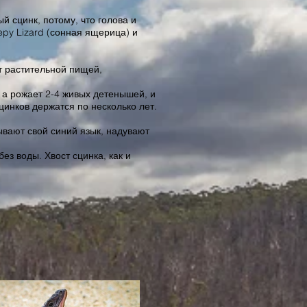
ый сцинк, потому, что голова и
eepy Lizard (сонная ящерица) и
т растительной пищей,
, а рожает 2-4 живых детенышей, и
цинков держатся по несколько лет.
вают свой синий язык, надувают
ез воды. Хвост сцинка, как и