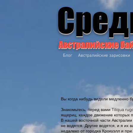
Сред
Австралийские ба
Блог
Австралийские зарисовки
Вы когда нибудь видели медленно б
Знакомьтесь, перед вами Tiliqua ru
ящериц, каждое движение которых п
В нашей восточной части Австралии
не водятся. Другие водятся, и я их 
недалеко от городка Крокуэлл и при