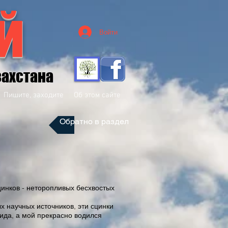
й
Войти
захстана
Пишите, заходите
Об этом сайте
Обратно в раздел
цинков - неторопливых бесхвостых
 научных источников, эти сцинки
 вида, а мой прекрасно водился