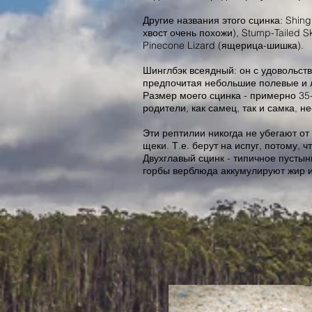
Другие названия этого сцинка: Shing
хвост очень похожи), Stump-Tailed S
Pinecone Lizard (ящерица-шишка).
Шинглбэк всеядный: он с удовольст
предпочитая небольшие полевые и 
Размер моего сцинка - примерно 35-
родители, как самец, так и самка, 
Эти рептилии никогда не убегают о
щеки. Т.е. берут на испуг, потому,
Двухглавый сцинк - типичное пустын
горбы верблюда аккумулируют жир и