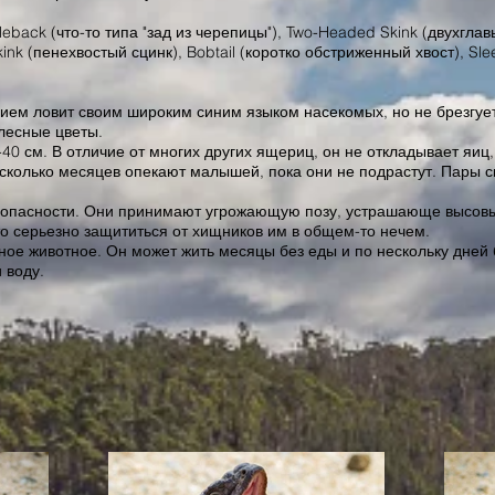
leback (что-то типа "зад из черепицы"), Two-Headed Skink (двухглав
kink (пенехвостый сцинк), Bobtail (коротко обстриженный хвост), Sl
вием ловит своим широким синим языком насекомых, но не брезгуе
лесные цветы.
40 см. В отличие от многих других ящериц, он не откладывает яиц
несколько месяцев опекают малышей, пока они не подрастут. Пары с
т опасности. Они принимают угрожающую позу, устрашающе высовы
 что серьезно защититься от хищников им в общем-то нечем.
ное животное. Он может жить месяцы без еды и по нескольку дней б
 воду.