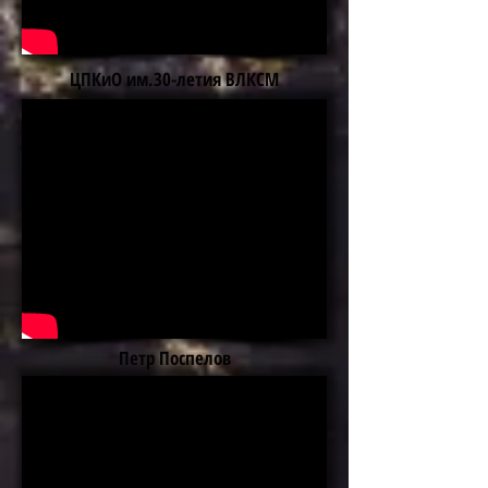
ЦПКиО им.30-летия ВЛКСМ
Петр Поспелов