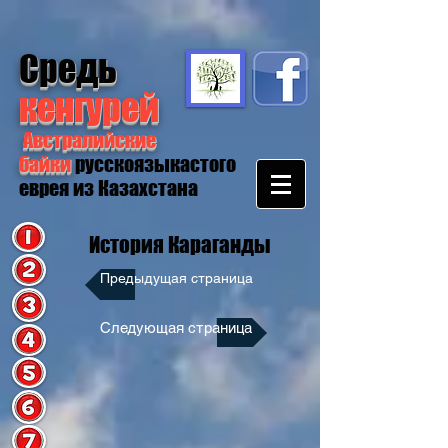
Средь
кенгурей
Австралийские
байки
русскоязыкастого
еврея из Казахстана
История Караганды
Предыдущая страница
Следующая страница