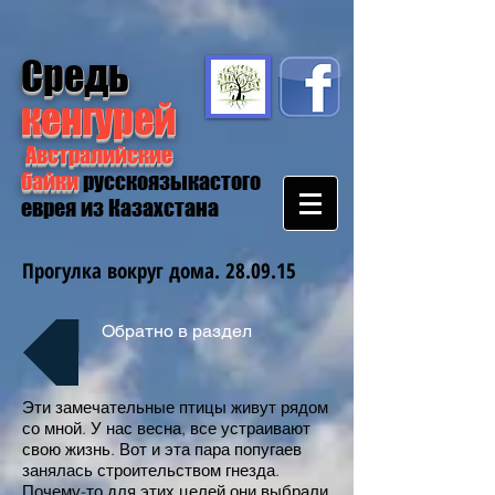
Средь
кенгурей
Австралийские
байки
русскоязыкастого
еврея из Казахстана
Прогулка вокруг дома. 28.09.15
Обратно в раздел
Эти замечательные птицы живут рядом
со мной. У нас весна, все устраивают
свою жизнь. Вот и эта пара попугаев
занялась строительством гнезда.
Почему-то для этих целей они выбрали