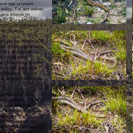
иле яда уступает
кобру. Т.е. вот сейчас
идеть вторую по
тра, сантиметров 4-8 в
 но не часто.
мей австралийцев, 80%
ей. Кроме ядовитости,
. Все остальные
ия с человеком
к, тогда в ход пускают
т, но не сразу и не
грожающих поз, но
Кто не спрятался, я не
 и передняя часть
ле, говорит: - Если
нь мне, отдыхаю я
на выгибается в букву
мле, а изо рта
чает: - Мужик, ты
ет бросок. Чем жарче,
т она ко второму