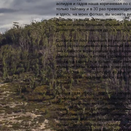
аспидов и гадов наша коричневая по с
только тайпану и в 30 раз превосходит 
и здесь, на моих фотках, вы можете в
ядовитости змею на планете.
Змея не очень большая, обычно 1,5 ме
диаметре. Встречаются до 2-х метров,
Среди всех пострадавших от укусов з
были укушены именно коричневой зме
она славится агрессивным характером
приличные гады, в случае столкновен
пытаются смыться, и только, если ника
ядовитые зубы. Коричневая тоже уходи
всегда. Она принимает одну из двух у
долго в них не задерживается, типа: -
виноват.
Первая поза угрозы - поднятая голова
туловища приподнята параллельно зем
быстро отвалишь, может и отпущу, ле
здесь. Вторая, когда передняя полови
"S" и поднимается перпендикулярно зе
появляется длинный черный язык, озна
попал! После этой позы обычно следу
тем змея активнее, тем чаще прибегае