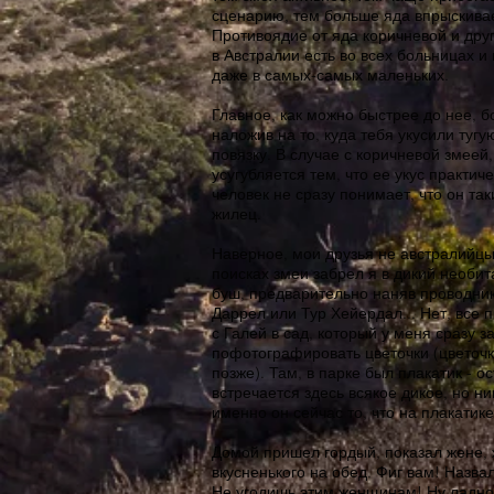
сценарию, тем больше яда впрыскивае
Противоядие от яда коричневой и друг
в Австралии есть во всех больницах и
даже в самых-самых маленьких.
Главное, как можно быстрее до нее, б
наложив на то, куда тебя укусили туг
повязку. В случае с коричневой змеей
усугубляется тем, что ее укус практи
человек не сразу понимает, что он так
жилец.
Наверное, мои друзья не австралийцы,
поисках змеи забрел я в дикий необи
буш, предварительно наняв проводни
Даррел или Тур Хейердал... Нет, все 
с Галей в сад, который у меня сразу з
пофотографировать цветочки (цветочк
позже). Там, в парке был плакатик - о
встречается здесь всякое дикое, но ни
именно он сейчас то, что на плакатике,
Домой пришел гордый, показал жене,
вкусненького на обед. Фиг вам! Назва
Не угодишь этим женщинам! Ну ладно