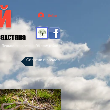
й
Войти
захстана
Пишите, заходите
Об этом сайте
Обратно в раздел