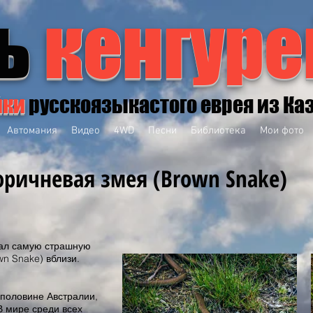
ь
кенгуре
йки
русскоязыкастого еврея из Ка
Автомания
Видео
4WD
Песни
Библиотека
Мои фото
оричневая змея (Brown Snake)
вал самую страшную
n Snake) вблизи.
 половине Австралии,
 В мире среди всех