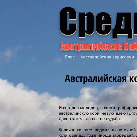
Сред
Австралийские ба
Блог
Австралийские зарисовки
Австралийская к
Я сегодня молодец, я сфотографиро
австралийскую коричневую змею (Brow
Давно хотел, да все не судьба.
Коричневая змея водится в восточной
хотя к западу тоже иногда забредает.