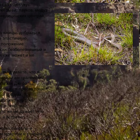
т за один укус.
их змей, пауков, медуз
 медицинских центрах,
ольницы, добраться,
ую эластичную
, положение
чески безболезненный и
и уже может и не
 вы думаете, что в
таемый австралийский
ков как Джеральд
проще - я просто пошел
а огородом,
и тоже будут, но
сторожно, мол,
кто же не думает, что
 и встретит.
 ждал похвалы и
ли идиотом и старым...
, не будем о грустном