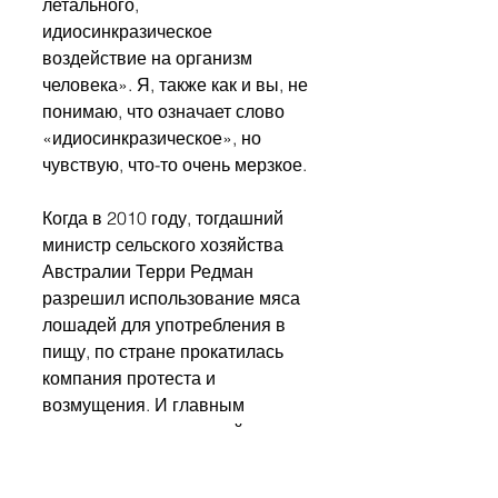
летального, 
идиосинкразическое 
воздействие на организм 
человека». Я, также как и вы, не 
понимаю, что означает слово 
«идиосинкразическое», но 
чувствую, что-то очень мерзкое.
Когда в 2010 году, тогдашний 
министр сельского хозяйства 
Австралии Терри Редман 
разрешил использование мяса 
лошадей для употребления в 
пищу, по стране прокатилась 
компания протеста и 
возмущения. И главным 
аргументом против этой 
отмены были не этические и 
культурологические 