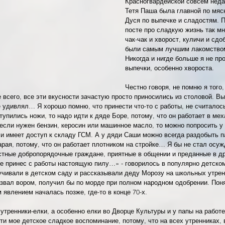
Красногвардейской совсем неда
Тетя Паша была главной по мяс
Дуся по выпечке и сладостям. П
посте про сладкую жизнь так мн
чак-чак и хворост, куличи и сдо
были самым лучшим лакомством
Никогда и нигде больше я не пр
выпечки, особенно хвороста.
Честно говоря, не помню я того,
 всего, все эти вкусности зачастую просто приносились из столовой. Вы 
е удивлял… Я хорошо помню, что принести что-то с работы, не считалос
тупились ножи, то надо идти к дяде Боре, потому, что он работает в ме
если нужен бензин, керосин или машинное масло, то можно попросить у 
 и имеет доступ к складу ГСМ. А у дяди Саши можно всегда раздобыть па
арая, потому, что он работает плотником на стройке… Я бы не стал осуж
стные добропорядочные граждане, приятные в общении и преданные в д
не принес с работы настоящую пилу…» - говорилось в популярно детско
учивали в детском саду и рассказывали деду Морозу на школьных утрен
 назвал вором, получил бы по морде при полном народном одобрении. Поня
 явлением началась позже, где-то в конце 70-х.
тренники-елки, а особенно елки во Дворце Культуры и у папы на работе 
ти мое детское сладкое воспоминание, потому, что на всех утренниках, 