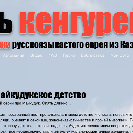
ь
кенгуре
йки
русскоязыкастого еврея из Ка
Автомания
Видео
4WD
Песни
Библиотека
Мои фото
айкудукское детство
 серии про Майкудук. Опять длинно...
исал пространный пост про алкоголь в моем детстве и юности, понял, что
 гляди, обвинят в сексизме, женоненавистничестве и прочей мизогинии. 
 сторону детства, которая, надеюсь, будет интересна моим сверстницам
отя, все неоднозначно так: и интеллектуально-романтичные женщины, п