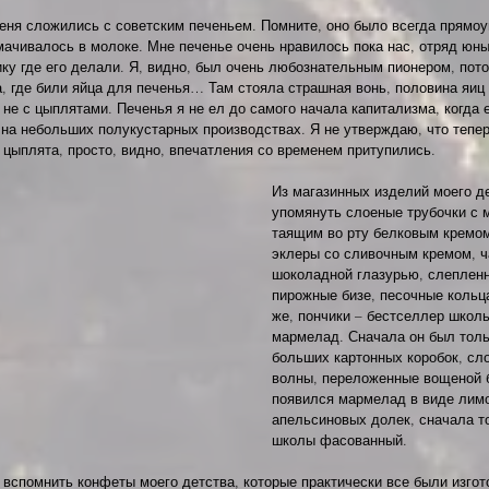
ня сложились с советским печеньем. Помните, оно было всегда прямоу
мачивалось в молоке. Мне печенье очень нравилось пока нас, отряд юны
ку где его делали. Я, видно, был очень любознательным пионером, потом
а, где били яйца для печенья… Там стояла страшная вонь, половина яиц
 не с цыплятами. Печенья я не ел до самого начала капитализма, когда е
 на небольших полукустарных производствах. Я не утверждаю, что тепер
цыплята, просто, видно, впечатления со временем притупились.
Из магазинных изделий моего де
упомянуть слоеные трубочки с 
таящим во рту белковым кремом
эклеры со сливочным кремом, ч
шоколадной глазурью, слепленн
пирожные бизе, песочные кольца
же, пончики – бестселлер школь
мармелад. Сначала он был тольк
больших картонных коробок, сл
волны, переложенные вощеной б
появился мармелад в виде лим
апельсиновых долек, сначала то
школы фасованный.
вспомнить конфеты моего детства, которые практически все были изгот