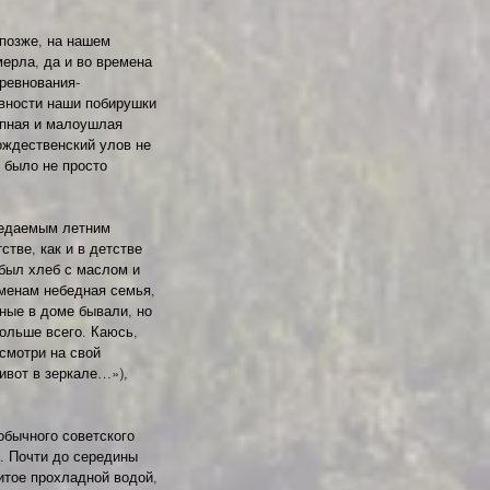
позже, на нашем 
ерла, да и во времена 
оревнования-
ивности наши побирушки 
опная и малоушлая 
ождественский улов не 
 было не просто 
едаемым летним 
тве, как и в детстве 
был хлеб с маслом и 
еменам небедная семья, 
ные в доме бывали, но 
ольше всего. Каюсь, 
смотри на свой 
ивот в зеркале…»), 
обычного советского 
. Почти до середины 
итое прохладной водой, 