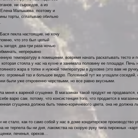
еганов, ни сыроедов, а из 
 Елена Малышева, поэтому и 
ины торты, сглатываю обильно 
.
Бася пекла настоящие, не хочу 
 помню, что это был целый 
ь загодя, два-три раза ночью 
обминать, непрерывно 
енную температуру в помещении, вовремя начать раскатывать тесто и п
 которая стояла у нас на кухне и занимала половину ее площади. Печь 
тоянного жара в топке и нужной температуры в духовке (это вам не ручку
го: огромный таз и большое ведро. Половиной тут же угощали соседей, 
ки были уже откровенно черствыми, но все равно вкусными.
а меня к вареной сгущенке. В магазинах такой продукт не продавался, 
себе варю сам, потому, что консистенция того, что продается в магазина
енная сгущенка должна быть темно-коричневого цвета, она не должна ли
и не стало, как-то само собой у нас в доме кондитерское производство 
на не терпела бы ни дня, лакомства на скорую руку типа пирожных «карт
щенки, печенья, орехов…