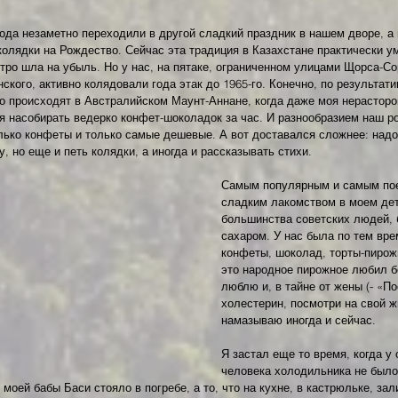
ода незаметно переходили в другой сладкий праздник в нашем дворе, а 
колядки на Рождество. Сейчас эта традиция в Казахстане практически ум
тро шла на убыль. Но у нас, на пятаке, ограниченном улицами Щорса-С
ского, активно колядовали года этак до 1965-го. Конечно, по результат
то происходят в Австралийском Маунт-Аннане, когда даже моя нерастор
я насобирать ведерко конфет-шоколадок за час. И разнообразием наш р
лько конфеты и только самые дешевые. А вот доставался сложнее: надо
, но еще и петь колядки, а иногда и рассказывать стихи.
Самым популярным и самым по
сладким лакомством в моем детс
большинства советских людей, 
сахаром. У нас была по тем вр
конфеты, шоколад, торты-пирож
это народное пирожное любил б
люблю и, в тайне от жены (- «По
холестерин, посмотри на свой ж
намазываю иногда и сейчас.
Я застал еще то время, когда у 
человека холодильника не было
моей бабы Баси стояло в погребе, а то, что на кухне, в кастрюльке, зал