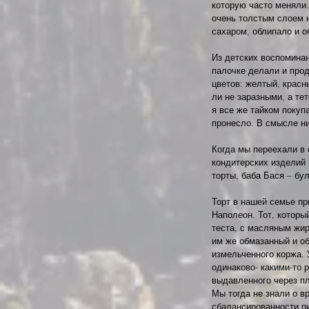
которую часто меняли.
очень толстым слоем н
сахаром, облипало и о
Из детских воспоминан
палочке делали и прод
цветов: желтый, красн
ли не заразными, а тет
я все же тайком покуп
пронесло. В смысле ни
Когда мы переехали в 
кондитерских изделий 
торты, баба Бася – бул
Торт в нашей семье пр
Наполеон. Тот, которы
теста, с масляным жир
им же обмазанный и о
измельченного коржа. 
одинаково- какими-то 
выдавленного через п
Мы тогда не знали о в
сбалансированности пи