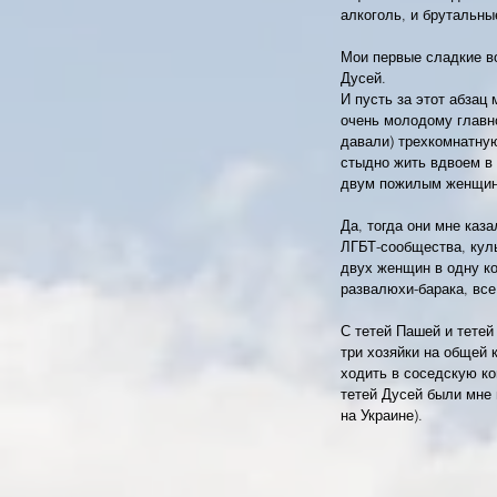
алкоголь, и брутальны
Мои первые сладкие в
Дусей.
И пусть за этот абзац
очень молодому главн
давали) трехкомнатную
стыдно жить вдвоем в
двум пожилым женщин
Да, тогда они мне каз
ЛГБТ-сообщества, куль
двух женщин в одну ко
развалюхи-барака, все
С тетей Пашей и тетей
три хозяйки на общей 
ходить в соседскую ком
тетей Дусей были мне
на Украине).