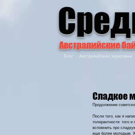
Сред
Австралийские ба
Блог
Австралийские зарисовки
Сладкое м
Продолжение советской
После того, как я нап
толерантности: того и
вспомнить про сладкую
еще более молодым. Х