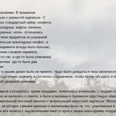
похожими. В бумажном 
ьке с размытой надписью «С 
жал стандартный набор: конфеты 
оладные, вафли, печенье, 
 разных «елок» отличались 
твом предметов из указанной 
 больше шоколадных конфет, а 
, карамели всегда было больше), 
анная сахаром карамель 
то так, а где-то была упакована 
нтики, где-то было два 
ин.
 в нашем дворе было не принято. Надо было дождаться пока закончатся 
 тщательно сравнить и сосчитать содержимое, чтобы потом обсудить и п
ой дворовой компании.
арков улучшалось: кроме мандарин, появлялись маленькие, с трудом с
же не валялись в пакете, а были упакованы в бумажную хрустящую обер
 маленькой жестяной баночке с интригующей нерусской надписью "Монпа
, из которых самыми ценными и желанными были те, что, упакованные в
и или монеты с выдавленными вместо орла и решки новогодними поздра