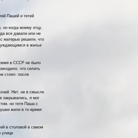
ей Пашей и тетей 
, но когда моему отцу, 
да все давали или не 
 с матерью решили, что 
нуждающимся в жилье 
время в СССР не было 
риходило, что селить 
е стоял: после 
хней. Нет, не в смысле 
е закрывались, я мог 
том, но тетя Паша с 
ушки жили в то время 
ей в столовой в самом 
 улице 