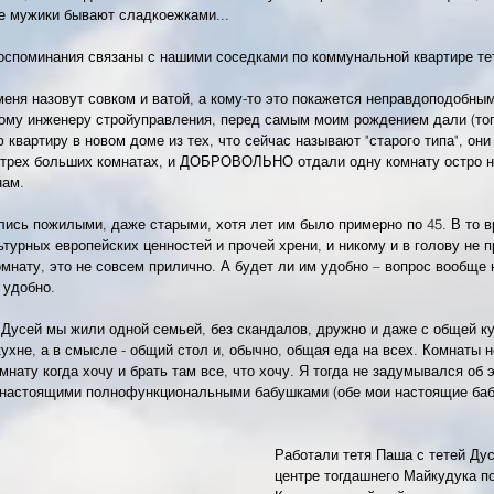
е мужики бывают сладкоежками...
оспоминания связаны с нашими соседками по коммунальной квартире тет
 меня назовут совком и ватой, а кому-то это покажется неправдоподобным
ому инженеру стройуправления, перед самым моим рождением дали (тог
 квартиру в новом доме из тех, что сейчас называют "старого типа", они
 трех больших комнатах, и ДОБРОВОЛЬНО отдали одну комнату остро 
ам.
ались пожилыми, даже старыми, хотя лет им было примерно по 45. В то 
турных европейских ценностей и прочей хрени, и никому и в голову не п
мнату, это не совсем прилично. А будет ли им удобно – вопрос вообще н
 удобно.
 Дусей мы жили одной семьей, без скандалов, дружно и даже с общей ку
кухне, а в смысле - общий стол и, обычно, общая еда на всех. Комнаты н
нату когда хочу и брать там все, что хочу. Я тогда не задумывался об э
 настоящими полнофункциональными бабушками (обе мои настоящие баб
Работали тетя Паша с тетей Дус
центре тогдашнего Майкудука по