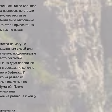
гольное, такое большое 
х пионеров, не отвели 
у, что отстав от 
 были либо откровенно 
го стали привозить из-
ь там не пищат 
тства не могу не 
маслянным зимой или 
 летом, продолговатые 
асто покрытые 
ые из двух половинок 
 с орехами и, конечно 
ного буфета... И 
о на развес из 
оями похожими на 
умагой. Позже 
онных или 
же на развес, а к концу 
овлены на 