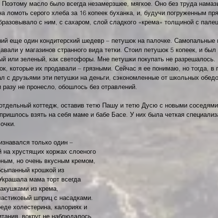
 Поэтому масло было всегда незамерзшее, мягкое. Оно без труда намаз
а ломоть серого хлеба за 16 копеек буханка, и, будучи погруженным пря
бразовывало с ним, с сахаром, слой сладкого «крема» толщиной с палец
ий еще один кондитерский шедевр – петушок на палочке. Самопальные 
авали у магазинов странного вида тетки. Стоил петушок 5 копеек, и был 
ый или зеленый, как светофоры. Мне петушки покупать не разрешалось.
ок, которые их продавали – грязными. Сейчас я ее понимаю, но тогда, в
ал с друзьями эти петушки на деньги, сэкономленные от школьных обедо
 разу не пронесло, обошлось без отравлений.
отдельный коттедж, оставив тетю Пашу и тетю Дусю с новыми соседями
пришлось взять на себя маме и бабе Басе. У них была четкая специализ
очки.
изнавался только один – 
й на хрустящих коржах слоеного 
ным, но очень вкусным кремом, 
бсыпанный крошкой из 
Украшала мама торт всегда 
ракушками из крема, 
ластиковый шприц с насадками. 
реде холестерина, калориях и 
тания, вокруг не наблюдалось 