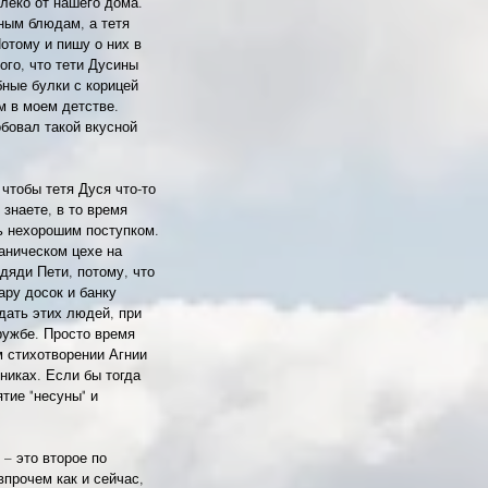
леко от нашего дома. 
ным блюдам, а тетя 
отому и пишу о них в 
ого, что тети Дусины 
бные булки с корицей 
 в моем детстве. 
обовал такой вкусной 
 чтобы тетя Дуся что-то 
знаете, в то время 
ь нехорошим поступком. 
ханическом цехе на 
дяди Пети, потому, что 
ру досок и банку 
дать этих людей, при 
ружбе. Просто время 
м стихотворении Агнии 
никах. Если бы тогда 
тие "несуны" и 
– это второе по 
впрочем как и сейчас, 