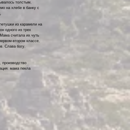
ывалось толстым, 
мо на хлебе в банку с 
.
петушки из карамели на 
он одного из трех 
 Мама считала их чуть 
 первом-втором классе, 
в. Слава богу, 
, производство 
ация: мама пекла 