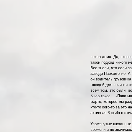
пекла дома. Да, скорее
такой подход никого н
Все знали, что если за
заводе Пархоменко. А 
он водитель грузовика
гвоздей для починки с
всем том, это были че
было такое: - «Папа м
Барто, которое мы раз
кто-то кого-то за это
активная борьба с этим
Упомянутые школьные у
времени и по значимос