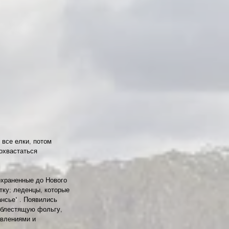
все елки, потом 
охвастаться 
охраненные до Нового 
тку; леденцы, которые 
нсье" . Появились 
 блестящую фольгу, 
влениями и 