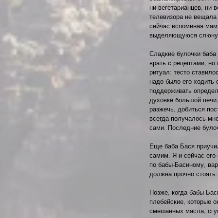
ни вегетарианцев, ни в
телевизора не вещала
сейчас вспоминая мам
выделяющуюся слюну
Сладкие булочки баба 
врать с рецептами, но
ритуал: тесто ставилос
надо было его ходить 
поддерживать определ
духовке большой печи,
разжечь, добиться пос
всегда получалось мно
сами. Последние булоч
Еще баба Бася приучил
самим. Я и сейчас его 
по бабы-Басиному, вар
должна прочно стоять.
Позже, когда бабы Бас
плебейские, которые о
смешанных масла, сгу