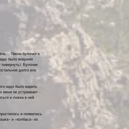
ечь… Пекли булочки в 
надо было вовремя 
 повернуть). Булочек 
остальное долго ели 
его надо было варить 
х меня не устраивает – 
ться и ложка в ней 
упростилось и появились 
ошка» и «колбаса» из 