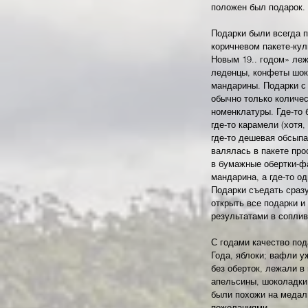
положен был подарок.
Подарки были всегда 
коричневом пакете-кул
Новым 19.. годом» ле
леденцы, конфеты шок
мандарины. Подарки с
обычно только количес
номенклатуры. Где-то
где-то карамели (хотя
где-то дешевая обсып
валялась в пакете прос
в бумажные обертки-фа
мандарина, а где-то од
Подарки съедать сразу
открыть все подарки и
результатами в соплив
С годами качество под
Года, яблоки; вафли у
без оберток, лежали в
апельсины, шоколадки
были похожи на медал
пожеланиями.