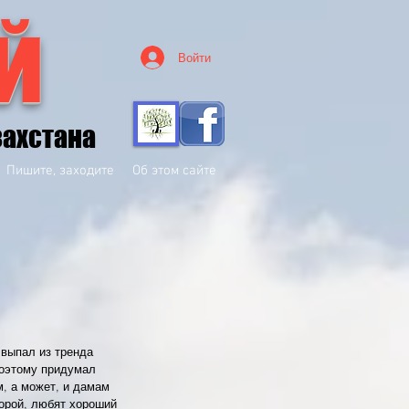
й
Войти
захстана
Пишите, заходите
Об этом сайте
 выпал из тренда 
Поэтому придумал 
, а может, и дамам 
орой, любят хороший 