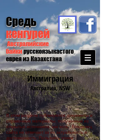
Средь
кенгурей
Австралийские
байки
русскоязыкастого
еврея из Казахстана
Иммиграция
Австралия, NSW
В этом разделе публикуются документы и
справочные материалы, полученные из
открытых источников "как есть". Владелец
сайта не отвечает за их актуальность и
достоверность. Пользуясь этими