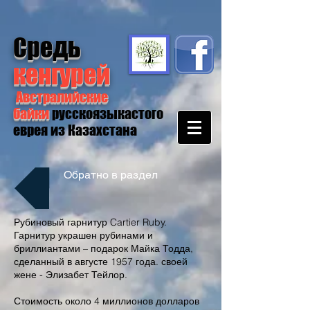
Средь
кенгурей
Австралийские
байки
русскоязыкастого
еврея из Казахстана
Обратно в раздел
Рубиновый гарнитур Cartier Ruby.
Гарнитур украшен рубинами и
бриллиантами – подарок Майка Тодда,
сделанный в августе 1957 года. своей
жене - Элизабет Тейлор.
Стоимость около 4 миллионов долларов