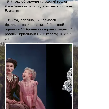
1947 году обнаружил канадский геолог
Джон Уильямсон, и подарил его королеве
Елизавете.
1953 год, платина, 170 алмазов
бриллиантовой огранки, 12 багетной
огранки и 21 бриллиант огранки маркиз, 1
розовый бриллиант (23.6 карата) 10 x 5.5
cm