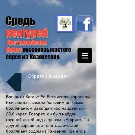
Средь
кенгурей
Австралийские
байки
русскоязыкастого
еврея из Казахстана
Обратно в раздел
Брошь от Картье Ее Величества королевы
Елизаветы с самым большим розовым
бриллиантом из когда-либо найденных -
23,6 карат. Говорят, он был найден
группой детей под деревом в Африке. По
другой версии, этот фантастический
бриллиант родом из Танзании, где его в