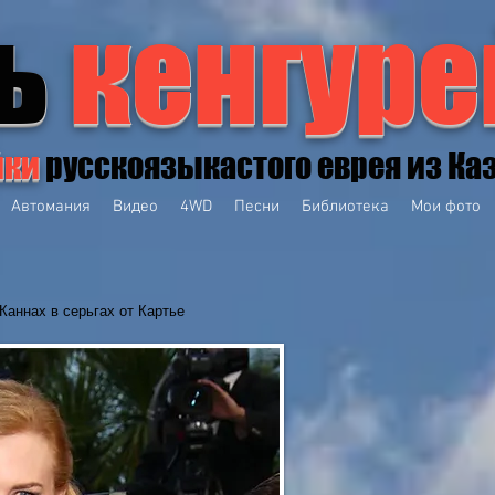
ь
кенгуре
йки
русскоязыкастого еврея из Ка
Автомания
Видео
4WD
Песни
Библиотека
Мои фото
Каннах в серьгах от Картье